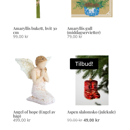
Amaryllis bukett, hvit 30
Amaryllis gull
cm
(middagservietter)
99,00
kr
79,00
kr
Tilbud!
Angel of hope (Engel av
Aspen slalomsko (julekule)
håp)
Opprinnelig
Nåværende
499,00
kr
99,00
kr
49,00
kr
pris
pris