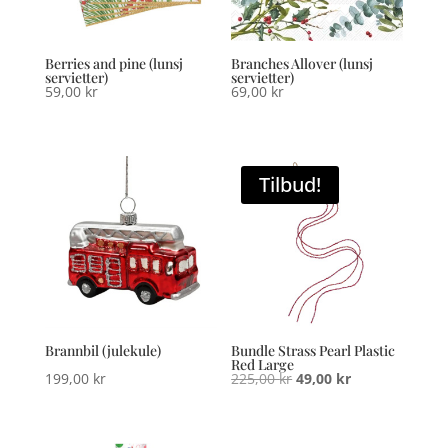
Berries and pine (lunsj
Branches Allover (lunsj
servietter)
servietter)
59,00
kr
69,00
kr
Tilbud!
Brannbil (julekule)
Bundle Strass Pearl Plastic
Red Large
Opprinnelig
Nåværende
199,00
kr
225,00
kr
49,00
kr
pris
pris
var:
er: