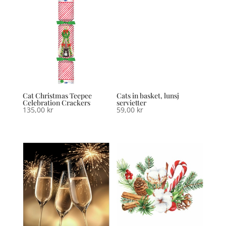
225,00 kr.
49,00 kr.
Cat Christmas Teepee
Cats in basket, lunsj
Celebration Crackers
servietter
135,00
kr
59,00
kr