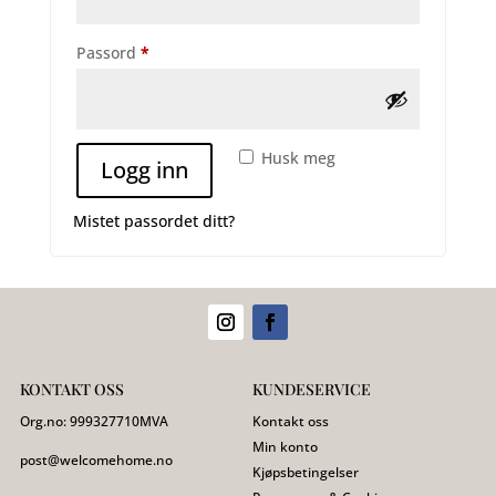
Påkrevd
Passord
*
Husk meg
Logg inn
Mistet passordet ditt?
KONTAKT OSS
KUNDESERVICE
Org.no:
999327710
MVA
Kontakt oss
Min konto
post@welcomehome.no
Kjøpsbetingelser