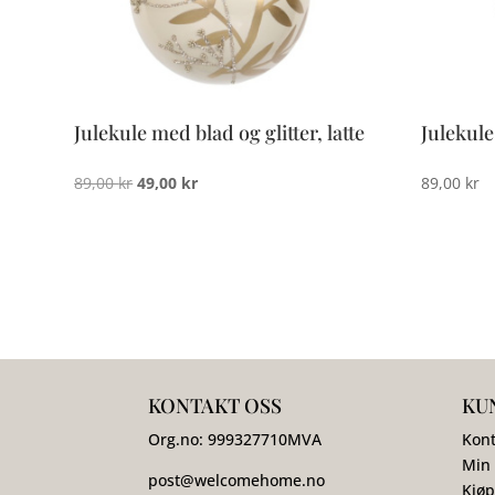
Julekule med blad og glitter, latte
Julekule
Opprinnelig
Nåværende
89,00
kr
49,00
kr
89,00
kr
pris
pris
var:
er:
89,00 kr.
49,00 kr.
KONTAKT OSS
KU
Org.no:
999327710
MVA
Kont
Min
post@welcomehome.no
Kjøp