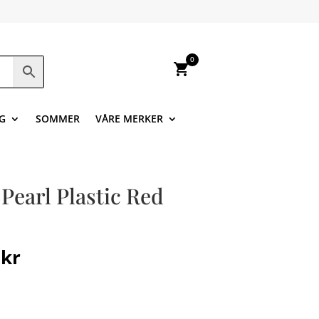
0
shopping_cart
G
SOMMER
VÅRE MERKER
Pearl Plastic Red
nnelig
Nåværende
0
kr
pris
er:
 kr.
49,00 kr.