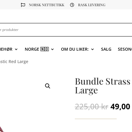
NORSK NETTBUTIKK
RASK LEVERING


LBEHØR
NORGE 🇳🇴
OM DU LIKER:
SALG
SESON
astic Red Large
Bundle Strass 
Large
Oppri
225,00
kr
49,0
pris
var:
225,00