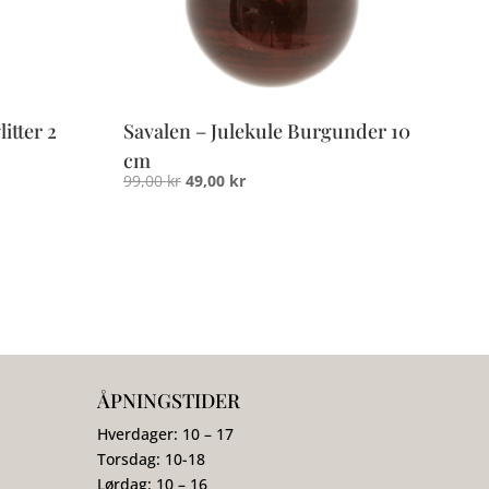
itter 2
Savalen – Julekule Burgunder 10
cm
Opprinnelig
Nåværende
99,00
kr
49,00
kr
pris
pris
var:
er:
99,00 kr.
49,00 kr.
ÅPNINGSTIDER
Hverdager: 10 – 17
Torsdag: 10-18
Lørdag: 10 – 16