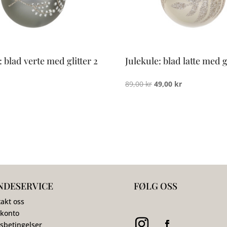
: blad verte med glitter 2
Julekule: blad latte med gl
Opprinnelig
Nåværende
89,00
kr
49,00
kr
pris
pris
var:
er:
89,00 kr.
49,00 kr.
NDESERVICE
FØLG OSS
akt oss
 konto
sbetingelser