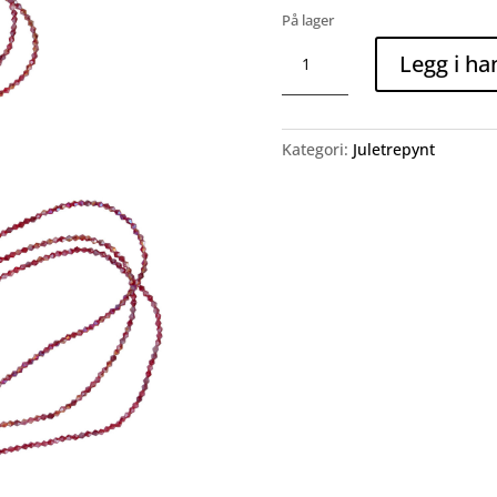
På lager
Bundle
Legg i ha
Strass
Pearl
Plastic
Red
Kategori:
Juletrepynt
Large
antall