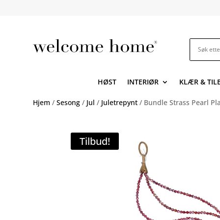
HØST
INTERIØR
KLÆR & TI
Hjem
/
Sesong
/
Jul
/
Juletrepynt
/ Bundle Strass Pearl Pl
Tilbud!