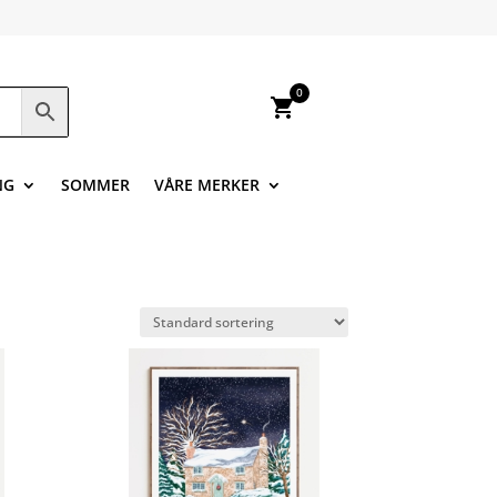
0
shopping_cart
NG
SOMMER
VÅRE MERKER