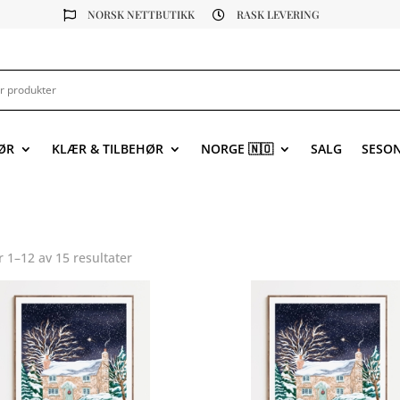
NORSK NETTBUTIKK
RASK LEVERING


ØR
KLÆR & TILBEHØR
NORGE 🇳🇴
SALG
SESO
r 1–15 av 15 resultater