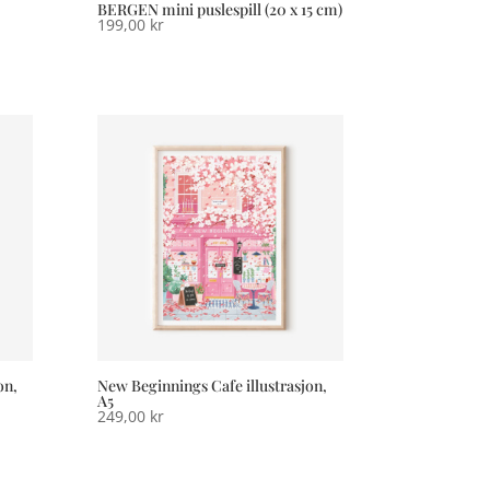
BERGEN mini puslespill (20 x 15 cm)
199,00
kr
on,
New Beginnings Cafe illustrasjon,
A5
249,00
kr