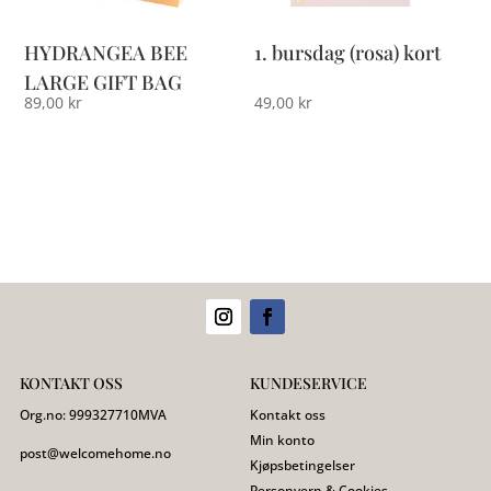
HYDRANGEA BEE
1. bursdag (rosa) kort
LARGE GIFT BAG
89,00
kr
49,00
kr
KONTAKT OSS
KUNDESERVICE
Org.no:
999327710
MVA
Kontakt oss
Min konto
post@welcomehome.no
Kjøpsbetingelser
Personvern & Cookies