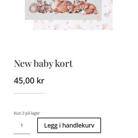
New baby kort
45,00
kr
Kun 2 på lager
New
Legg i handlekurv
baby
kort