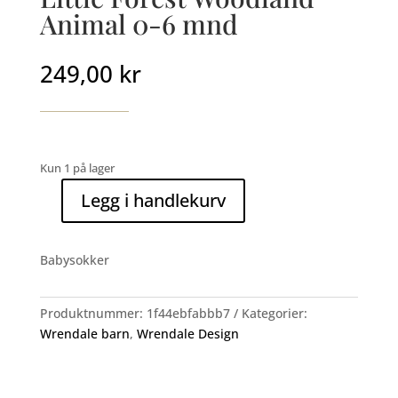
Animal 0-6 mnd
249,00
kr
Kun 1 på lager
Legg i handlekurv
Little
Forest
Woodland
Babysokker
Animal
0-
6
Produktnummer:
1f44ebfabbb7
Kategorier:
mnd
Wrendale barn
,
Wrendale Design
antall