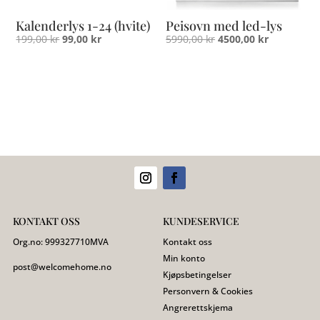
Kalenderlys 1-24 (hvite)
Peisovn med led-lys
Opprinnelig
Nåværende
Opprinnelig
Nåværend
199,00
kr
99,00
kr
5990,00
kr
4500,00
kr
pris
pris
pris
pris
var:
er:
var:
er:
199,00 kr.
99,00 kr.
5990,00 kr.
4500,00 kr
KONTAKT OSS
KUNDESERVICE
Org.no:
999327710
MVA
Kontakt oss
Min konto
post@welcomehome.no
Kjøpsbetingelser
Personvern & Cookies
Angrerettskjema