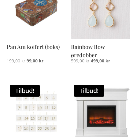
Pan Am koffert (boks)
Rainbow Row
øredobber
Opprinnelig
Nåværende
Opprinnelig
Nåværende
199,00
kr
99,00
kr
599,00
kr
499,00
kr
pris
pris
pris
pris
var:
er:
var:
er:
199,00 kr.
99,00 kr.
599,00 kr.
499,00 kr.
Tilbud!
Tilbud!