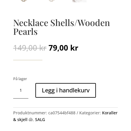
Necklace Shells/Wooden
Pearls
Opprinnelig
Nåværende
149,00
kr
79,00
kr
pris
pris
var:
er:
149,00 kr.
79,00 kr.
På lager
Necklace
Legg i handlekurv
Shells/Wooden
Pearls
antall
Produktnummer:
ca07544bf488
Kategorier:
Koraller
& skjell 🐚
,
SALG