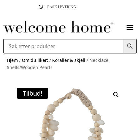
RASK LEVERING

Hjem
/
Om du liker:
/
Koraller & skjell
/ Necklace
Shells/Wooden Pearls
Tilbud!