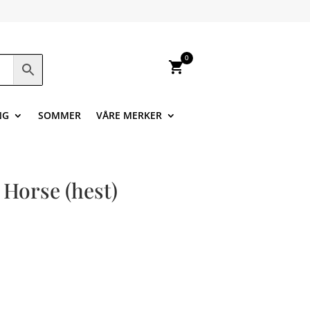
0
shopping_cart
NG
SOMMER
VÅRE MERKER
 Horse (hest)