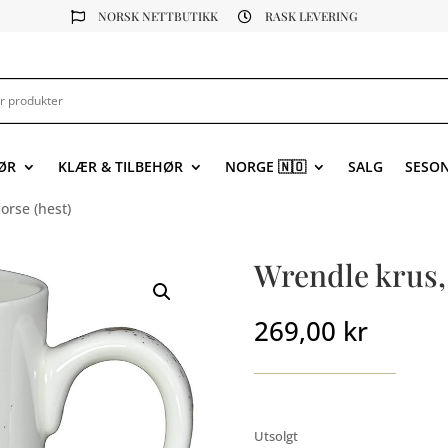
NORSK NETTBUTIKK
RASK LEVERING


ØR
KLÆR & TILBEHØR
NORGE 🇳🇴
SALG
SESO
orse (hest)
Wrendle krus,
269,00
kr
Utsolgt