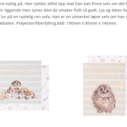
ære nyttig på. Han rydder alltid opp mat han kan finne selv om det
r liggende men synes ikke de smaker fullt så godt. Lys og leken R
 lur på en nydelig ren sofa. Han er en utmerket løper selv om han 
 fødselen. Polyester/fiberfylling.Mål: 190mm x 85mm x 140mm.