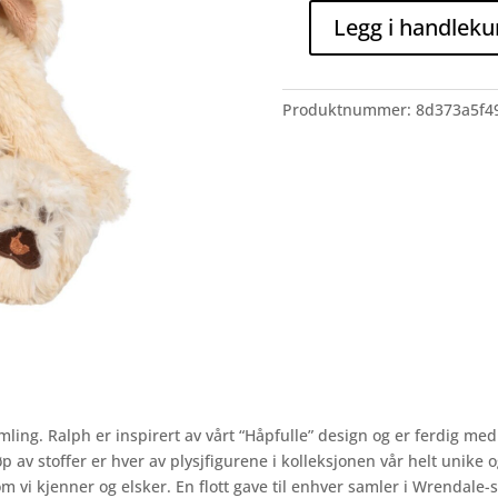
Legg i handleku
Wrendale
bamse
RALPH
Produktnummer:
8d373a5f4
Labrador
antall
mling. Ralph er inspirert av vårt “Håpfulle” design og er ferdig m
v stoffer er hver av plysjfigurene i kolleksjonen vår helt unike o
vi kjenner og elsker. En flott gave til enhver samler i Wrendale-s