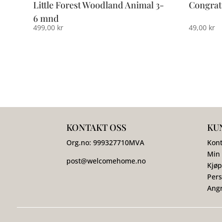
Little Forest Woodland Animal 3-
Congrat
6 mnd
499,00
kr
49,00
kr
KONTAKT OSS
KU
Org.no:
999327710
MVA
Kont
Min
post@welcomehome.no
Kjøp
Pers
Angr