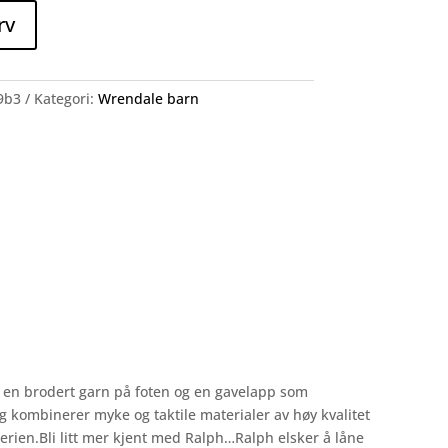
rv
9b3
Kategori:
Wrendale barn
ed en brodert garn på foten og en gavelapp som
g kombinerer myke og taktile materialer av høy kvalitet
erien.Bli litt mer kjent med Ralph…Ralph elsker å låne