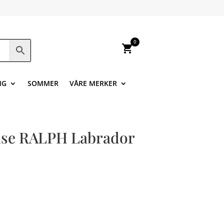
0
shopping_cart
NG
SOMMER
VÅRE MERKER
se RALPH Labrador