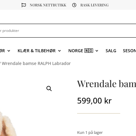
NORSK NETTBUTIKK
RASK LEVERING


ØR
KLÆR & TILBEHØR
NORGE 🇳🇴
SALG
SESO
/ Wrendale bamse RALPH Labrador
Wrendale bam
599,00
kr
Kun 1 på lager