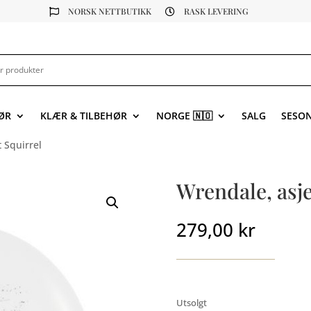
NORSK NETTBUTIKK
RASK LEVERING


ØR
KLÆR & TILBEHØR
NORGE 🇳🇴
SALG
SESO
 Squirrel
Wrendale, asje
279,00
kr
Utsolgt