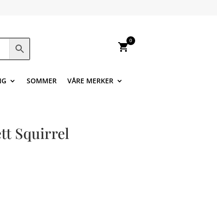
0
shopping_cart
NG
SOMMER
VÅRE MERKER
tt Squirrel