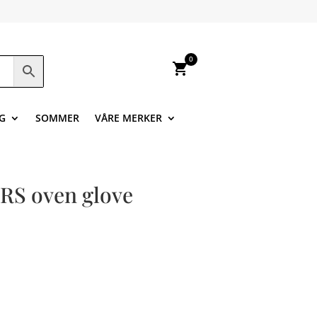
0
shopping_cart
G
SOMMER
VÅRE MERKER
 oven glove