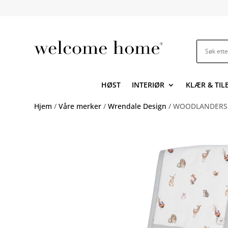
HØST
INTERIØR
KLÆR & TI
Hjem
/
Våre merker
/
Wrendale Design
/ WOODLANDERS ov