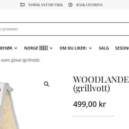
NORSK NETTBUTIKK
RASK LEVERING


LBEHØR
NORGE 🇳🇴
OM DU LIKER:
SALG
SESON
en glove (grillvott)
WOODLANDERS
(grillvott)
499,00
kr