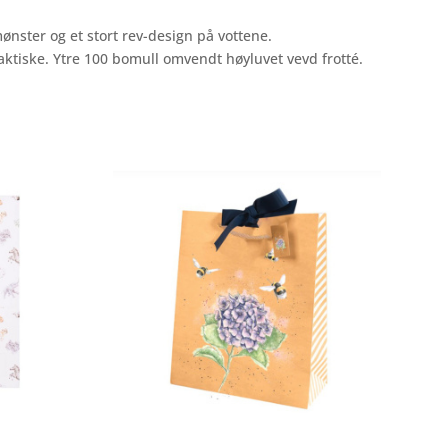
mønster og et stort rev-design på vottene.
ktiske. Ytre 100 bomull omvendt høyluvet vevd frotté.