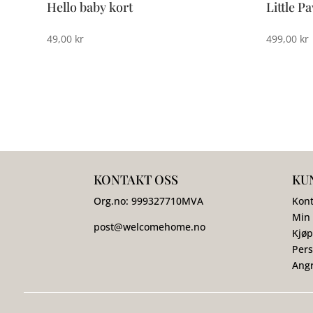
Hello baby kort
Little P
49,00
kr
499,00
kr
KONTAKT OSS
KU
Org.no:
999327710
MVA
Kont
Min
post@welcomehome.no
Kjøp
Pers
Angr