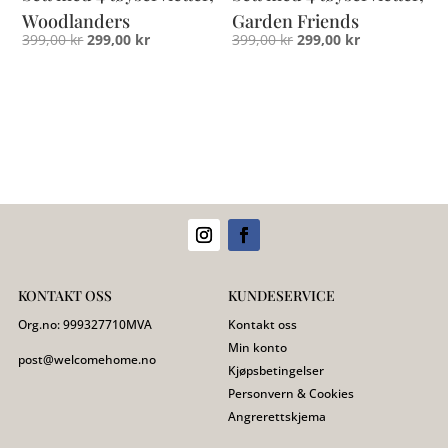
Woodlanders
Garden Friends
Opprinnelig
Nåværende
Opprinnelig
Nåværende
399,00
kr
299,00
kr
399,00
kr
299,00
kr
pris
pris
pris
pris
var:
er:
var:
er:
399,00 kr.
299,00 kr.
399,00 kr.
299,00 kr.
KONTAKT OSS
KUNDESERVICE
Org.no:
999327710
MVA
Kontakt oss
Min konto
post@welcomehome.no
Kjøpsbetingelser
Personvern & Cookies
Angrerettskjema