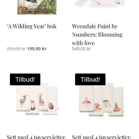
‘A Wilding Year’ bok
Wrendale Paint by
Numbers: Blooming
with love
Opprinnelig
Nåværende
299,00
kr
199,00
kr
549,00
kr
pris
pris
var:
er:
299,00 kr.
199,00 kr.
Tilbud!
Tilbud!
Sett med 4 tøyservietter,
Sett med 4 tøyservietter,