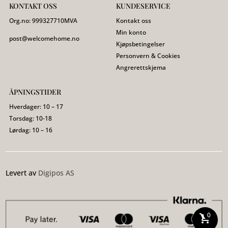
KONTAKT OSS
KUNDESERVICE
Org.no:
999327710
MVA
Kontakt oss
Min konto
post@welcomehome.no
Kjøpsbetingelser
Personvern & Cookies
Angrerettskjema
ÅPNINGSTIDER
Hverdager: 10 – 17
Torsdag: 10-18
Lørdag: 10 – 16
Levert av
Digipos AS
0
shopping_cart