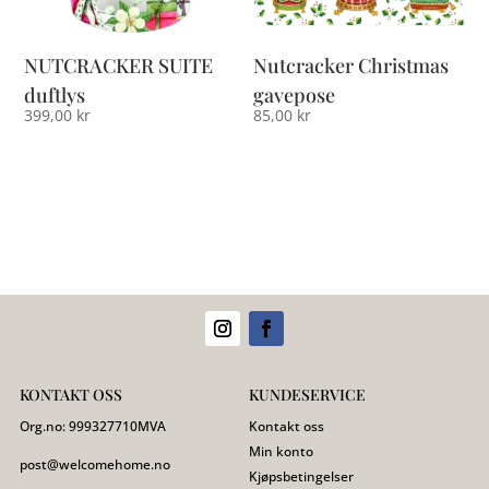
NUTCRACKER SUITE
Nutcracker Christmas
duftlys
gavepose
399,00
kr
85,00
kr
KONTAKT OSS
KUNDESERVICE
Org.no:
999327710
MVA
Kontakt oss
Min konto
post@welcomehome.no
Kjøpsbetingelser