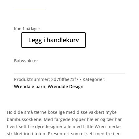
Kun 1 på lager
Legg i handlekurv
Little
Paws
Dog
Babysokker
babysokker
(0-
6
Produktnummer:
2d7f3f6e23f7
Kategorier:
mnd)
Wrendale barn
,
Wrendale Design
antall
Hold de små tærne koselige med disse vakkert myke
bambussokkene. Med fargede topper hæler og tær har
hvert sett tre dyredesigner alle med Little Wren-merke
strikket inn i foten. Presentert som et sett med tre i en