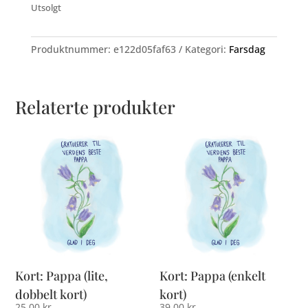
Utsolgt
Produktnummer:
e122d05faf63
Kategori:
Farsdag
Relaterte produkter
Kort: Pappa (lite,
Kort: Pappa (enkelt
dobbelt kort)
kort)
25,00
kr
39,00
kr