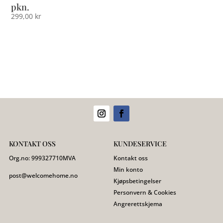
pkn.
299,00
kr
KONTAKT OSS
KUNDESERVICE
Org.no:
999327710
MVA
Kontakt oss
Min konto
post@welcomehome.no
Kjøpsbetingelser
Personvern & Cookies
Angrerettskjema