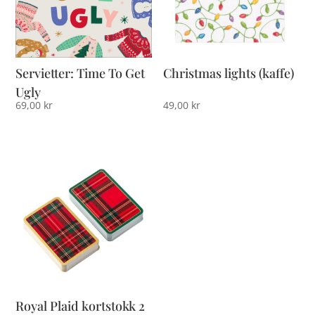
Servietter: Time To Get
Christmas lights (kaffe)
Ugly
69,00
kr
49,00
kr
Royal Plaid kortstokk 2