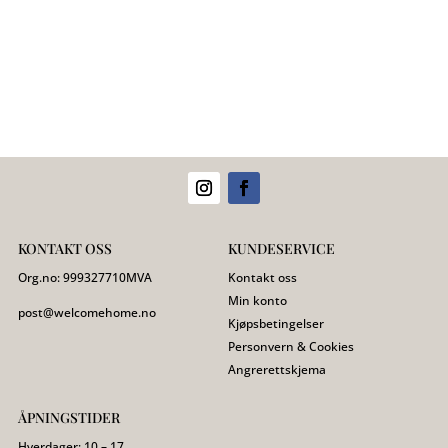
KONTAKT OSS
KUNDESERVICE
Org.no:
999327710
MVA
Kontakt oss
Min konto
post@welcomehome.no
Kjøpsbetingelser
Personvern & Cookies
Angrerettskjema
ÅPNINGSTIDER
Hverdager: 10 – 17