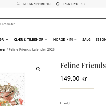
NORSK NETTBUTIKK
RASK LEVERING


ØR
KLÆR & TILBEHØR
NORGE 🇳🇴
SALG
SESO
arer
/ Feline Friends kalender 2026
Feline Friend
149,00
kr
Utsolgt