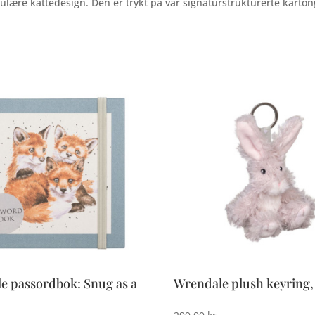
pulære kattedesign. Den er trykt på vår signaturstrukturerte kar
e passordbok: Snug as a
Wrendale plush keyring,