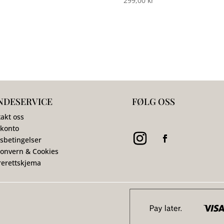
299,00
kr
NDESERVICE
FØLG OSS
akt oss
 konto
sbetingelser
onvern & Cookies
erettskjema