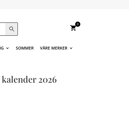
0
shopping_cart
NG
SOMMER
VÅRE MERKER
s kalender 2026