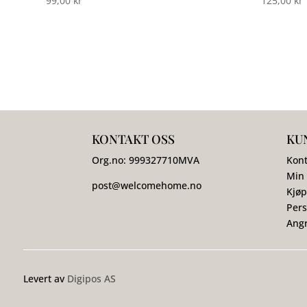
99,00
kr
125,00
kr
KONTAKT OSS
KU
Org.no:
999327710
MVA
Kont
Min
post@welcomehome.no
Kjøp
Pers
Angr
Levert av
Digipos AS