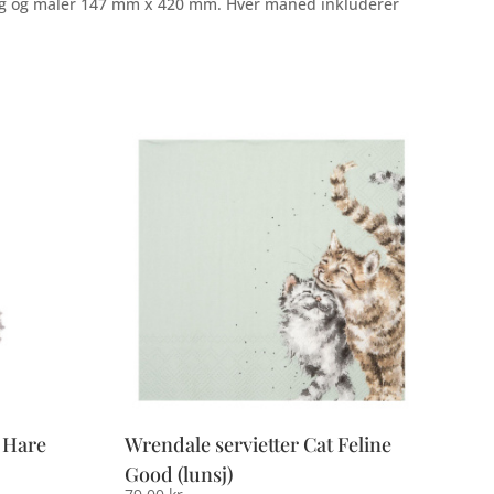
tong og måler 147 mm x 420 mm. Hver måned inkluderer
 Hare
Wrendale servietter Cat Feline
Good (lunsj)