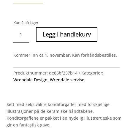
Kun 2 på lager
COUNTRY
Legg i handlekurv
ANIMAL
Set
of
Kommer inn ca 1. november. Kan forhåndsbestilles.
6
Pastry
Forks
Produktnummer:
de86bf257b14
Kategorier:
antall
Wrendale Design
,
Wrendale servise
Sett med seks vakre konditorgafler med forskjellige
illustrasjoner på de keramiske håndtakene.
Konditorgaflene er pakket i en nydelig illustrert eske som
gir en fantastisk gave.