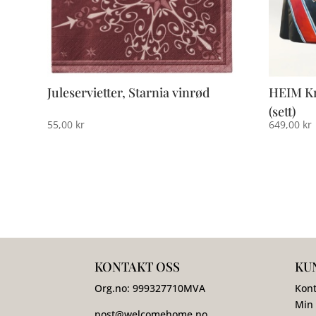
Juleservietter, Starnia vinrød
HEIM Kr
(sett)
55,00
kr
649,00
kr
KONTAKT OSS
KU
Org.no:
999327710
MVA
Kont
Min
post@welcomehome.no