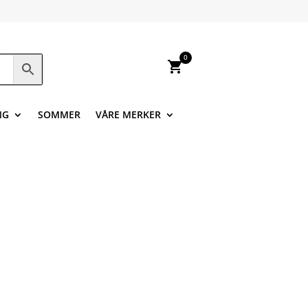
0
shopping_cart
NG
SOMMER
VÅRE MERKER