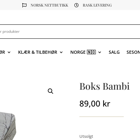
NORSK NETTBUTIKK
RASK LEVERING


ØR
KLÆR & TILBEHØR
NORGE 🇳🇴
SALG
SESO
Boks Bambi
89,00
kr
Utsolgt