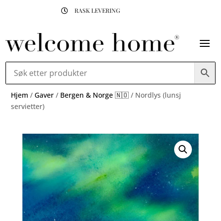
RASK LEVERING

Hjem
/
Gaver
/
Bergen & Norge 🇳🇴
/ Nordlys (lunsj
servietter)