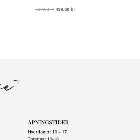
Opprinnelig
Nåværende
599,00
kr
499,00
kr
pris
pris
var:
er:
599,00 kr.
499,00 kr.
ÅPNINGSTIDER
Hverdager: 10 – 17
Torsdag: 10-18