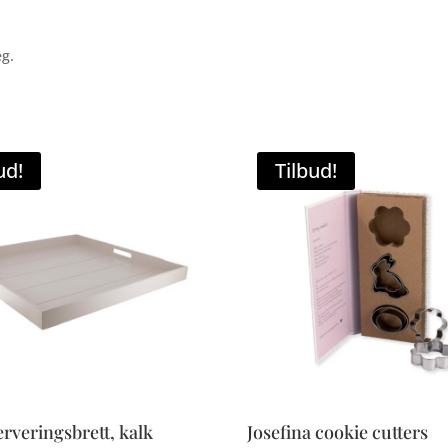
eg.
ud!
Tilbud!
erveringsbrett, kalk
Josefina cookie cutters