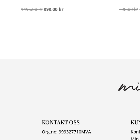
Opprinnelig
Nåværende
1495,00
kr
999,00
kr
798,00
kr
pris
pris
var:
er:
1495,00 kr.
999,00 kr.
KONTAKT OSS
KU
Org.no:
999327710
MVA
Kont
Min