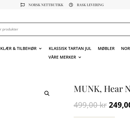
NORSK NETTBUTIKK
RASK LEVERING


KLÆR & TILBEHØR
KLASSISK TARTAN JUL
MØBLER
NOR
VÅRE MERKER
MUNK, Hear No
Oppri
499,00
kr
249,
pris
var:
499,00