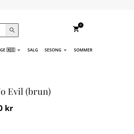
0
shopping_cart
GE 🇳🇴
SALG
SESONG
SOMMER
 Evil (brun)
nnelig
Nåværende
00
kr
pris
er:
 kr.
249,00 kr.