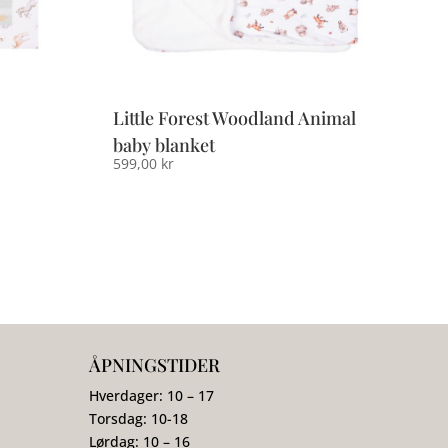
Little Forest Woodland Animal
baby blanket
599,00
kr
ÅPNINGSTIDER
Hverdager: 10 – 17
Torsdag: 10-18
Lørdag: 10 – 16