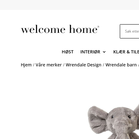
HØST
INTERIØR
KLÆR & TI
Hjem
/
Våre merker
/
Wrendale Design
/
Wrendale barn
/