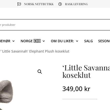
NORSK NETTBUTIKK
RASK LEVERING


LBEHØR
NORGE 🇳🇴
OM DU LIKER:
SALG
SESON
 ‘Little Savannah’ Elephant Plush koseklut
‘Little Savann
koseklut
349,00
kr