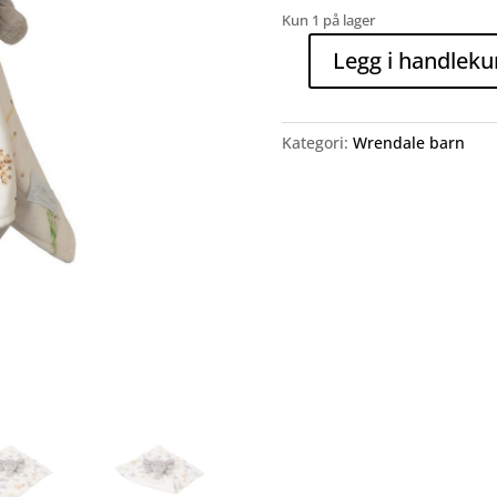
Kun 1 på lager
Legg i handleku
'Little
Savannah'
Elephant
Kategori:
Wrendale barn
Plush
koseklut
antall