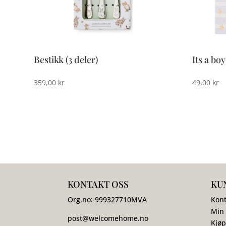
Bestikk (3 deler)
Its a boy
359,00
kr
49,00
kr
KONTAKT OSS
KU
Org.no:
999327710
MVA
Kont
Min
post@welcomehome.no
Kjøp