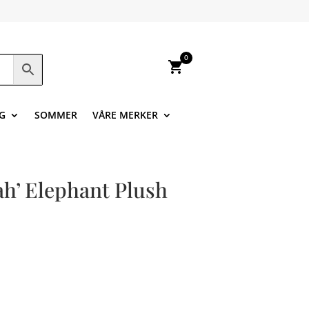
0
shopping_cart
G
SOMMER
VÅRE MERKER
ah’ Elephant Plush