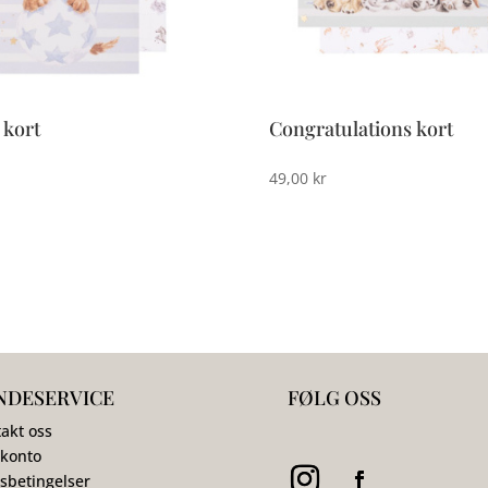
 kort
Congratulations kort
49,00
kr
NDESERVICE
FØLG OSS
akt oss
 konto
sbetingelser