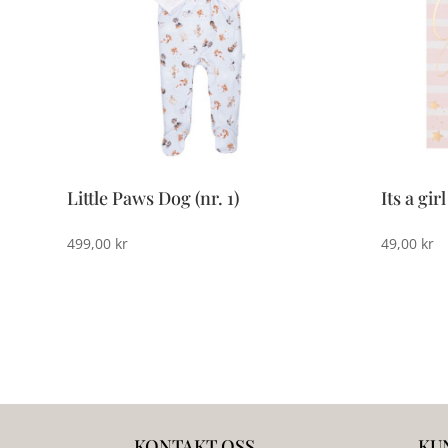
Little Paws Dog (nr. 1)
Its a gir
499,00
kr
49,00
kr
KONTAKT OSS
KU