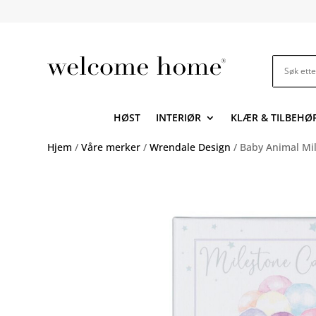
HØST
INTERIØR
KLÆR & TILBEHØ
Hjem
/
Våre merker
/
Wrendale Design
/ Baby Animal Mi