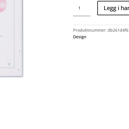
Baby
Legg i ha
Animal
Milestone
Cards
antall
Produktnummer:
db261d4f6
Design