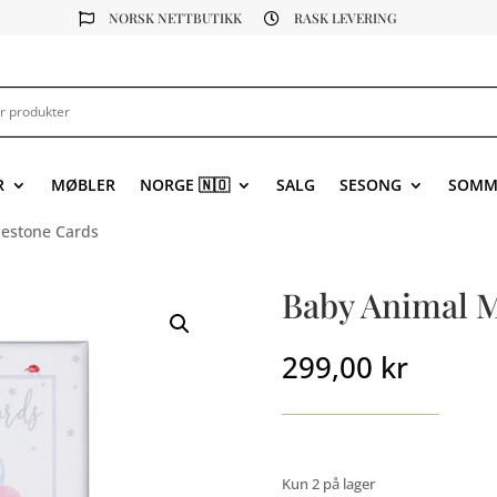
NORSK NETTBUTIKK
RASK LEVERING


R
MØBLER
NORGE 🇳🇴
SALG
SESONG
SOMM
lestone Cards
Baby Animal M
299,00
kr
Kun 2 på lager