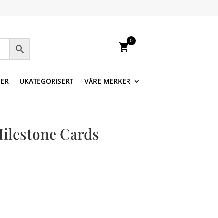
0
shopping_cart
ER
UKATEGORISERT
VÅRE MERKER
ilestone Cards