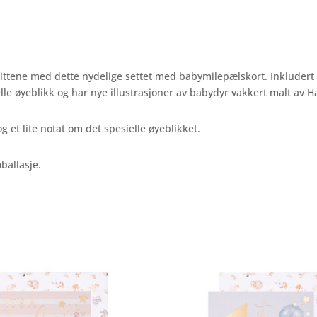
krittene med dette nydelige settet med babymilepælskort. Inkludert 
elle øyeblikk og har nye illustrasjoner av babydyr vakkert malt av
og et lite notat om det spesielle øyeblikket.
ballasje.