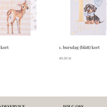
l kort
1. bursdag (blått) kort
49,00
kr
NDESERVICE
FØLG OSS