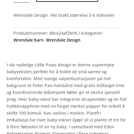
Dog
(nr.
Wrendale Design. Hel drakt størrelse 3-6 måneder
2)
antall
Produktnummer:
88ce24af2b99
Kategorier:
Wrendale barn
,
Wrendale Design
I vår nydelige Little Paws-design er denne supermyke
babyveksten perfekt for å holde de små varme og
komfortable. Med mange valpeillustrasjoner på hvit
bakgrunn et Peter Pan-halsbånd med gratis blåfarget trim
og koordinerende blåstripete føtter gir et ekstra spesielt
preg. Hver baby-vekst har integrerte skrapevotter og en full
trykkknappfeste med en farget merket popper for enkelt å
skifte.100 bomull. Kan vaskes i maskin. Plastfri
emballasje.For hver baby vokser kjøpt vil vi plante et tre for
å feire fødselen til en ny baby. I samarbeid med Eden
Reforestation Projects.Tilgjengelig i flere størrelser.