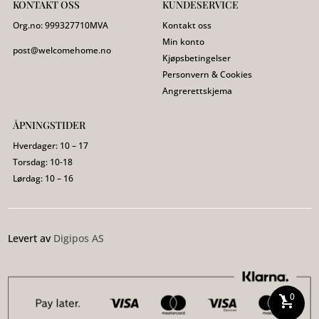
KONTAKT OSS
KUNDESERVICE
Org.no:
999327710
MVA
Kontakt oss
Min konto
post@welcomehome.no
Kjøpsbetingelser
Personvern & Cookies
Angrerettskjema
ÅPNINGSTIDER
Hverdager: 10 – 17
Torsdag: 10-18
Lørdag: 10 – 16
Levert av
Digipos AS
0
shopping_cart