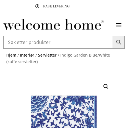
RASK LEVERING

Hjem
/
Interiør
/
Servietter
/ Indigo Garden Blue/White
(kaffe servietter)