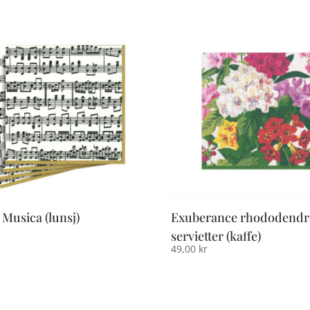
: Musica (lunsj)
Exuberance rhododend
servietter (kaffe)
49,00
kr