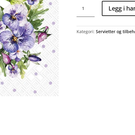
Pansy
Legg i ha
Wreath
(lunsj
servietter)
antall
Kategori:
Servietter og tilbeh