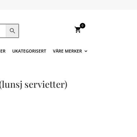
0
shopping_cart
ER
UKATEGORISERT
VÅRE MERKER
lunsj servietter)