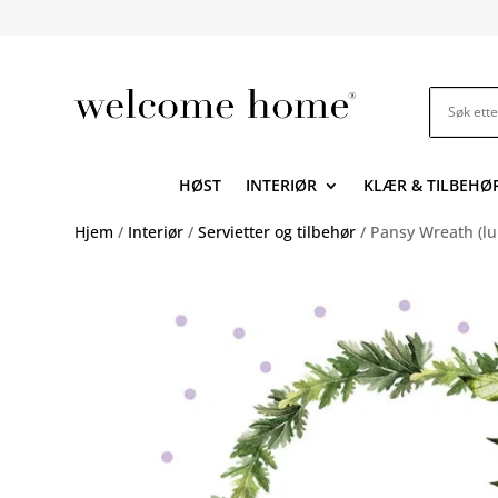
HØST
INTERIØR
KLÆR & TILBEHØ
Hjem
/
Interiør
/
Servietter og tilbehør
/ Pansy Wreath (lun