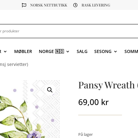
NORSK NETTBUTIKK
RASK LEVERING


R
MØBLER
NORGE 🇳🇴
SALG
SESONG
SOMM
sj servietter)
Pansy Wreath (
69,00
kr
På lager