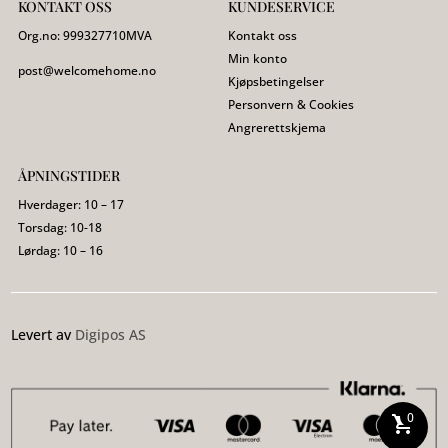
KONTAKT OSS
KUNDESERVICE
Org.no:
999327710
MVA
Kontakt oss
Min konto
post@welcomehome.no
Kjøpsbetingelser
Personvern & Cookies
Angrerettskjema
ÅPNINGSTIDER
Hverdager: 10 – 17
Torsdag: 10-18
Lørdag: 10 – 16
Levert av
Digipos AS
0
shopping_cart