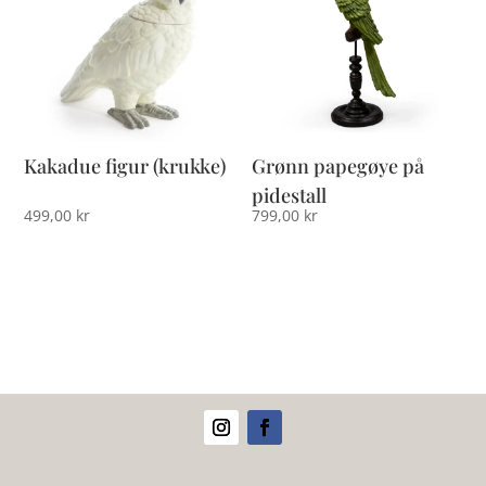
Kakadue figur (krukke)
Grønn papegøye på
pidestall
499,00
kr
799,00
kr