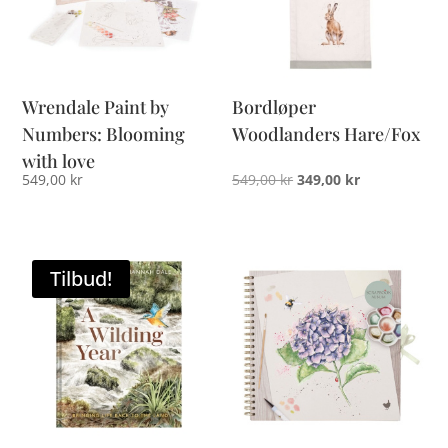
Wrendale Paint by
Bordløper
Numbers: Blooming
Woodlanders Hare/Fox
with love
Opprinnelig
Nåværende
549,00
kr
549,00
kr
349,00
kr
pris
pris
var:
er:
549,00 kr.
349,00 kr.
Tilbud!