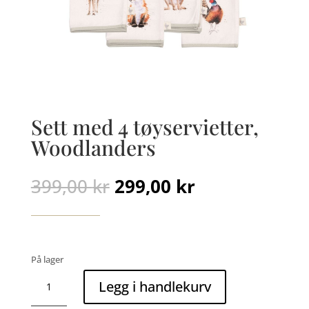
Sett med 4 tøyservietter,
Woodlanders
Opprinnelig
Nåværende
399,00
kr
299,00
kr
pris
pris
var:
er:
399,00 kr.
299,00 kr.
På lager
Sett
Legg i handlekurv
med
4