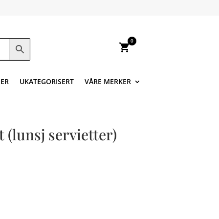
0
shopping_cart
ER
UKATEGORISERT
VÅRE MERKER
(lunsj servietter)