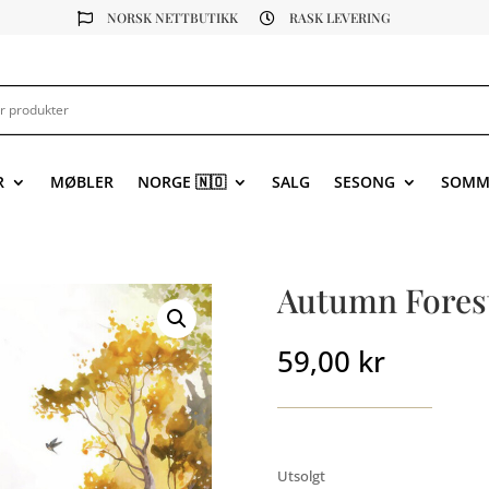
NORSK NETTBUTIKK
RASK LEVERING


R
MØBLER
NORGE 🇳🇴
SALG
SESONG
SOMM
Autumn Forest 
59,00
kr
Utsolgt