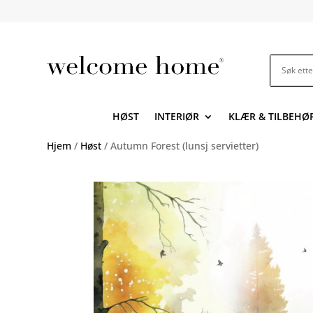
HØST
INTERIØR
KLÆR & TILBEHØ
Hjem
/
Høst
/ Autumn Forest (lunsj servietter)