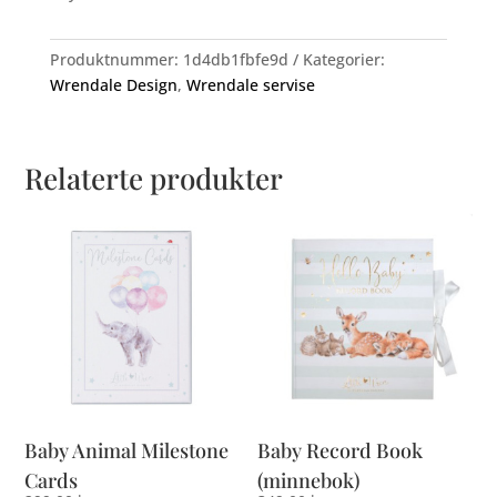
Produktnummer:
1d4db1fbfe9d
Kategorier:
Wrendale Design
,
Wrendale servise
Relaterte produkter
Baby Animal Milestone
Baby Record Book
Cards
(minnebok)