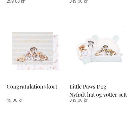
299,00
kr
349,00
kr
Congratulations kort
Little Paws Dog –
Nyfødt hat og votter sett
49,00
kr
349,00
kr