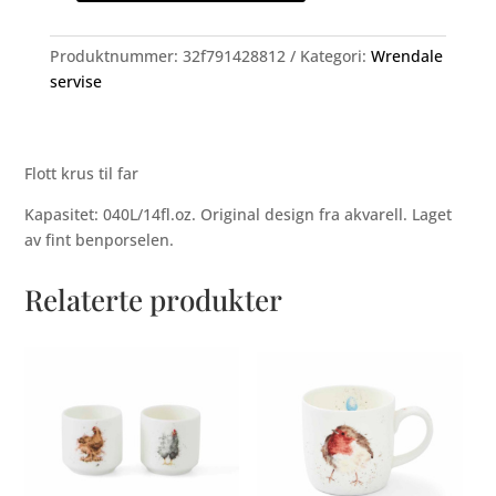
krus,
DAD
Produktnummer:
32f791428812
Kategori:
Wrendale
antall
servise
Flott krus til far
Kapasitet: 040L/14fl.oz. Original design fra akvarell. Laget
av fint benporselen.
Relaterte produkter