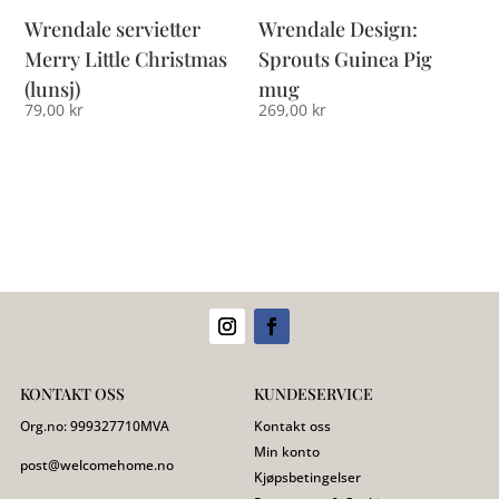
Wrendale servietter
Wrendale Design:
Merry Little Christmas
Sprouts Guinea Pig
(lunsj)
mug
79,00
kr
269,00
kr
KONTAKT OSS
KUNDESERVICE
Org.no:
999327710
MVA
Kontakt oss
Min konto
post@welcomehome.no
Kjøpsbetingelser