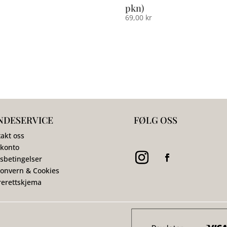
pkn)
69,00
kr
NDESERVICE
FØLG OSS
akt oss
 konto
sbetingelser
onvern & Cookies
erettskjema