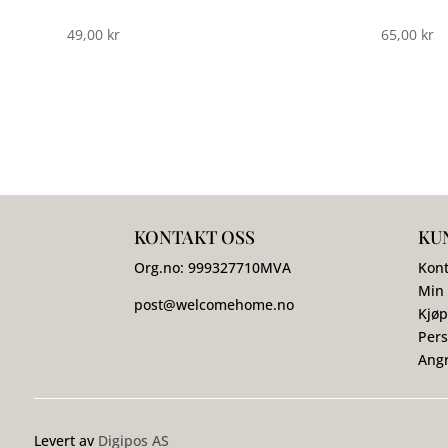
49,00
kr
65,00
kr
KONTAKT OSS
KU
Org.no:
999327710
MVA
Kont
Min
post@welcomehome.no
Kjøp
Pers
Angr
Levert av
Digipos AS