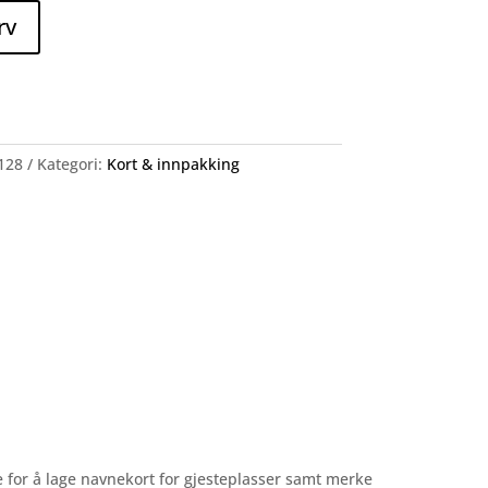
rv
128
Kategori:
Kort & innpakking
te for å lage navnekort for gjesteplasser samt merke