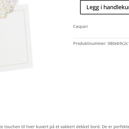
Legg i handleku
White
Blooms
Die-
Caspari
Cut
Place
Cards
Produktnummer:
080eb9c2c
antall
iste touchen til hver kuvert på et vakkert dekket bord. De er perfek