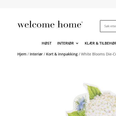
HØST
INTERIØR
KLÆR & TILBEHØ
Hjem
/
Interiør
/
Kort & innpakking
/ White Blooms Die-C