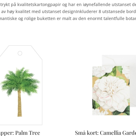
r trykt på kvalitetskartongpapir og har en iøynefallende utstanset
av høy kvalitet med utstanset designInkluderer 8 utstansede bord
antiske og rolige buketten er malt av den enormt talentfulle bota
lapper: Palm Tree
Små kort: Camellia Gard