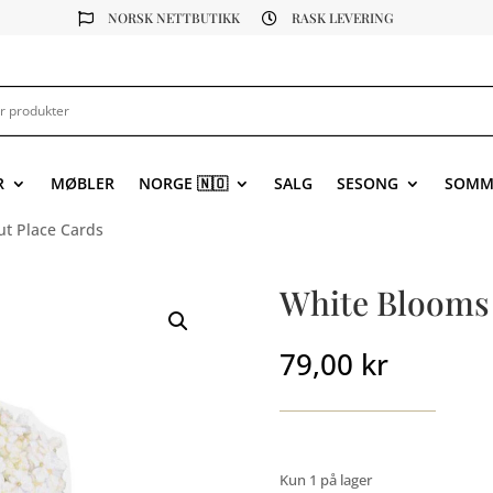
NORSK NETTBUTIKK
RASK LEVERING


R
MØBLER
NORGE 🇳🇴
SALG
SESONG
SOMM
ut Place Cards
White Blooms 
79,00
kr
Kun 1 på lager