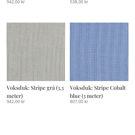
942,00
kr
538,00
kr
Voksduk: Stripe grå (3,5
Voksduk: Stripe Cobalt
meter)
blue (3 meter)
942,00
kr
807,00
kr