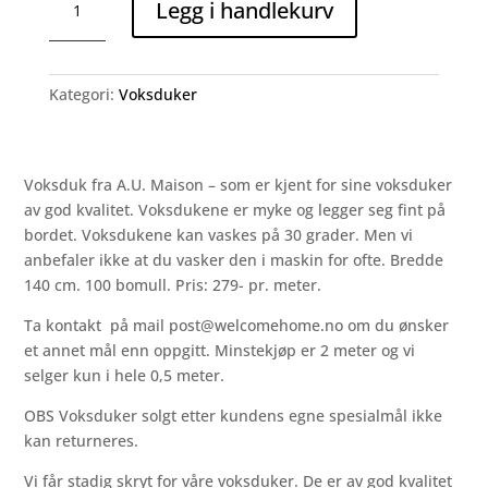
Legg i handlekurv
Victorian
Baroque-
Creme
(2
Kategori:
Voksduker
meter)
antall
Voksduk fra A.U. Maison – som er kjent for sine voksduker
av god kvalitet. Voksdukene er myke og legger seg fint på
bordet. Voksdukene kan vaskes på 30 grader. Men vi
anbefaler ikke at du vasker den i maskin for ofte. Bredde
140 cm. 100 bomull. Pris: 279- pr. meter.
Ta kontakt på mail
post@welcomehome.no
om du ønsker
et annet mål enn oppgitt. Minstekjøp er 2 meter og vi
selger kun i hele 0,5 meter.
OBS Voksduker solgt etter kundens egne spesialmål ikke
kan returneres.
Vi får stadig skryt for våre voksduker. De er av god kvalitet