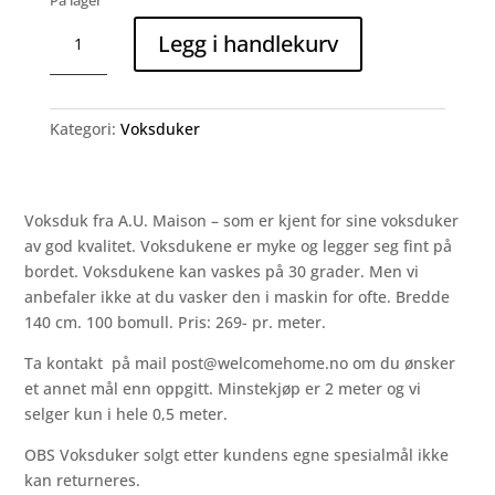
På lager
Voksduk:
Legg i handlekurv
Belle
Fleur-
Off
White/Støvet
Kategori:
Voksduker
Blå
(3,5
meter)
Voksduk fra A.U. Maison – som er kjent for sine voksduker
antall
av god kvalitet. Voksdukene er myke og legger seg fint på
bordet. Voksdukene kan vaskes på 30 grader. Men vi
anbefaler ikke at du vasker den i maskin for ofte. Bredde
140 cm. 100 bomull. Pris: 269- pr. meter.
Ta kontakt på mail
post@welcomehome.no
om du ønsker
et annet mål enn oppgitt. Minstekjøp er 2 meter og vi
selger kun i hele 0,5 meter.
OBS Voksduker solgt etter kundens egne spesialmål ikke
kan returneres.