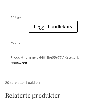
På lager
Trick
Legg i handlekurv
or
treat
(lunsj
Caspari
servietter)
antall
Produktnummer:
d481fbe55e77
Kategori:
Halloween
20 servietter i pakken.
Relaterte produkter