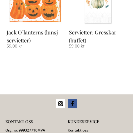
Jack O´lanterns (lunsj
Servietter: Gresskar
servietter)
(buffet)
59,00
kr
59,00
kr
KONTAKT OSS
KUNDESERVICE
Org.no:
999327710
MVA
Kontakt oss