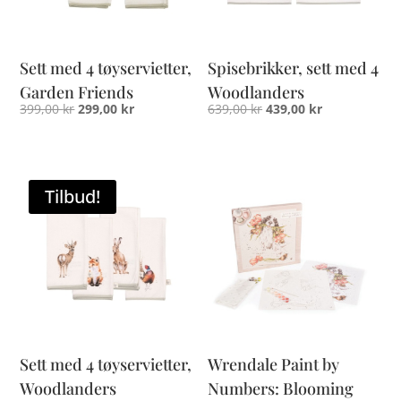
Sett med 4 tøyservietter,
Spisebrikker, sett med 4
Garden Friends
Woodlanders
Opprinnelig
Nåværende
Opprinnelig
Nåværende
399,00
kr
299,00
kr
639,00
kr
439,00
kr
pris
pris
pris
pris
var:
er:
var:
er:
399,00 kr.
299,00 kr.
639,00 kr.
439,00 kr.
Tilbud!
Sett med 4 tøyservietter,
Wrendale Paint by
Woodlanders
Numbers: Blooming