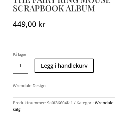
SCRAPBOOK ALBUM
449,00
kr
På lager
THE
Legg i handlekurv
FAIRY
RING
MOUSE
Wrendale Design
SCRAPBOOK
ALBUM
antall
Produktnummer:
9a0f86604fa1
Kategori:
Wrendale
salg