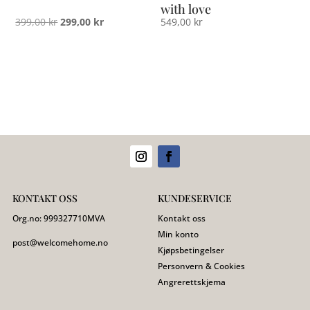
with love
Opprinnelig
Nåværende
399,00
kr
299,00
kr
549,00
kr
pris
pris
var:
er:
399,00 kr.
299,00 kr.
KONTAKT OSS
KUNDESERVICE
Org.no:
999327710
MVA
Kontakt oss
Min konto
post@welcomehome.no
Kjøpsbetingelser
Personvern & Cookies
Angrerettskjema