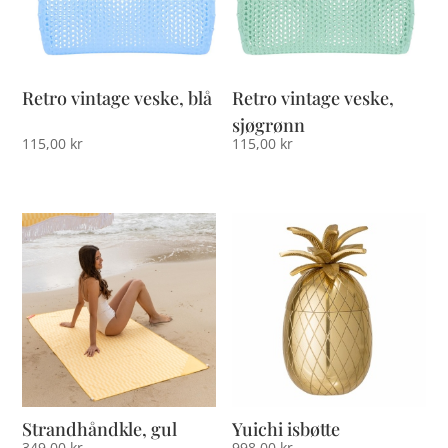
Retro vintage veske, blå
Retro vintage veske,
sjøgrønn
115,00
kr
115,00
kr
Strandhåndkle, gul
Yuichi isbøtte
349,00
kr
998,00
kr