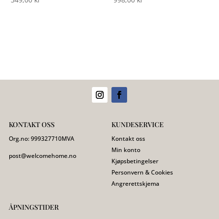
KONTAKT OSS
KUNDESERVICE
Org.no:
999327710
MVA
Kontakt oss
Min konto
post@welcomehome.no
Kjøpsbetingelser
Personvern & Cookies
Angrerettskjema
ÅPNINGSTIDER