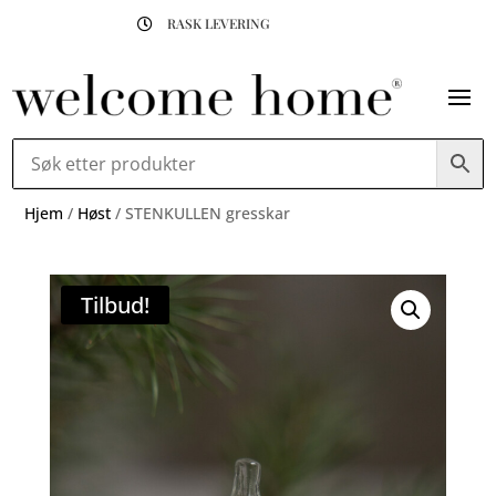
RASK LEVERING

Hjem
/
Høst
/ STENKULLEN gresskar
Tilbud!