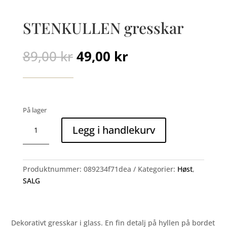
STENKULLEN gresskar
Opprinnelig
Nåværende
89,00
kr
49,00
kr
pris
pris
var:
er:
89,00 kr.
49,00 kr.
På lager
STENKULLEN
Legg i handlekurv
gresskar
antall
Produktnummer:
089234f71dea
Kategorier:
Høst
,
SALG
Dekorativt gresskar i glass. En fin detalj på hyllen på bordet