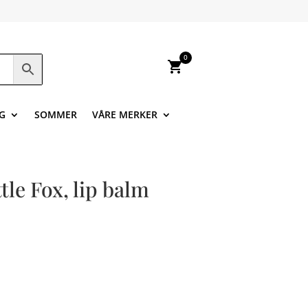
0
shopping_cart
G
SOMMER
VÅRE MERKER
tle Fox, lip balm