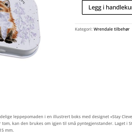
Legg i handleku
Stay
Clever
Little
Kategori:
Wrendale tilbehør
Fox,
lip
balm
antall
lige leppepomaden i en illustrert boks med designet «Stay Clever L
er tom, kan den brukes om igjen til små pyntegjenstander. Laget i S
 15 mm.