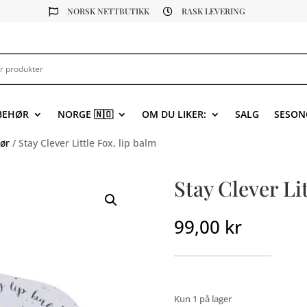
NORSK NETTBUTIKK
RASK LEVERING


LBEHØR
NORGE 🇳🇴
OM DU LIKER:
SALG
SESON
ør
/ Stay Clever Little Fox, lip balm
Stay Clever Lit
99,00
kr
Kun 1 på lager