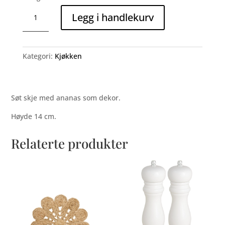
Skje
Legg i handlekurv
med
ananas
antall
Kategori:
Kjøkken
Søt skje med ananas som dekor.
Høyde 14 cm.
Relaterte produkter