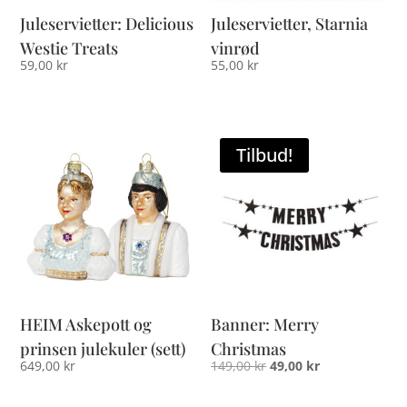
Juleservietter: Delicious
Juleservietter, Starnia
Westie Treats
vinrød
59,00
kr
55,00
kr
Tilbud!
HEIM Askepott og
Banner: Merry
prinsen julekuler (sett)
Christmas
Opprinnelig
Nåværende
649,00
kr
149,00
kr
49,00
kr
pris
pris