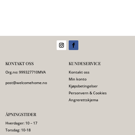
var:
er:
149,00 kr.
49,00 kr.
KONTAKT OSS
KUNDESERVICE
Org.no:
999327710
MVA
Kontakt oss
Min konto
post@welcomehome.no
Kjøpsbetingelser
Personvern & Cookies
Angrerettskjema
ÅPNINGSTIDER
Hverdager: 10 – 17
Torsdag: 10-18