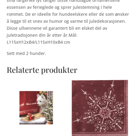
små fargerike lys fanger disse håndlagde ornamentene
essensen av ferieglede og sprer julestemning i hele
rommet. De er ideelle for hundeelskere eller de som ønsker
å legge til et snev av humor og varme til juledekorasjonen.
Disse ullvennene vil garantert bli en elsket del av
juletradisjonen din år etter år.Mål:
L115xH12xB4/L115xH10xB4 cm
Sett med 2 hunder.
Relaterte produkter