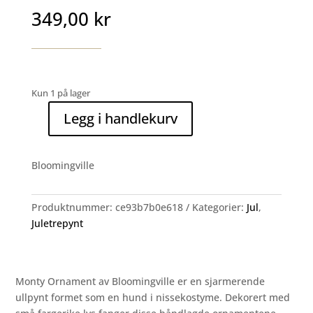
349,00
kr
Kun 1 på lager
Legg i handlekurv
Sett
med
2
Bloomingville
hunder
i
ull
Produktnummer:
ce93b7b0e618
Kategorier:
Jul
,
antall
Juletrepynt
Monty Ornament av Bloomingville er en sjarmerende
ullpynt formet som en hund i nissekostyme. Dekorert med