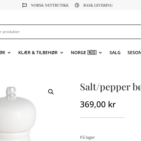
NORSK NETTBUTIKK
RASK LEVERING


ØR
KLÆR & TILBEHØR
NORGE 🇳🇴
SALG
SESO
Salt/pepper bø
369,00
kr
På lager