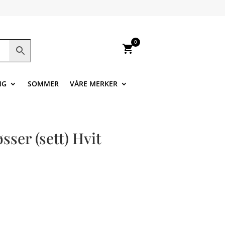
0
shopping_cart
NG
SOMMER
VÅRE MERKER
sser (sett) Hvit