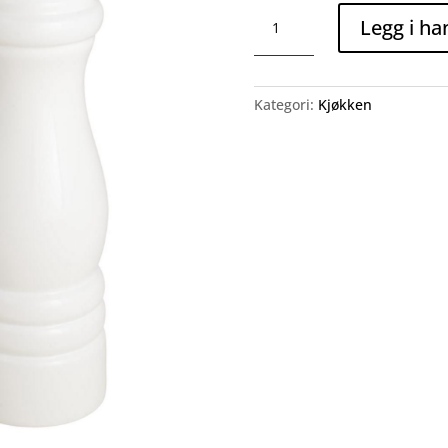
Salt/pepper
Legg i ha
bøsser
(sett)
Hvit
antall
Kategori:
Kjøkken