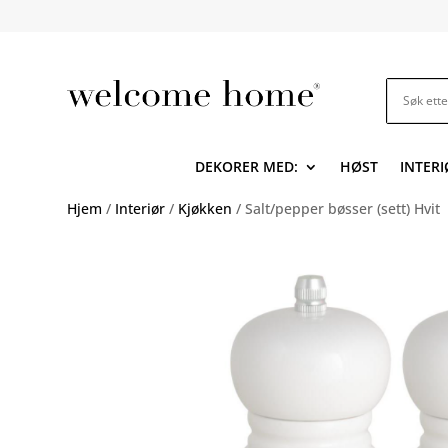
DEKORER MED:
HØST
INTERI
Hjem
/
Interiør
/
Kjøkken
/ Salt/pepper bøsser (sett) Hvit