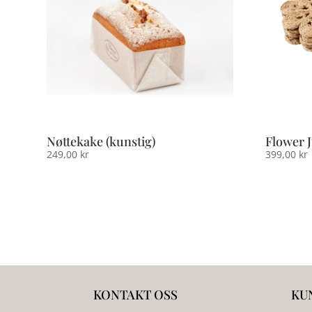
Nøttekake (kunstig)
Flower J
249,00
kr
399,00
kr
KONTAKT OSS
KU