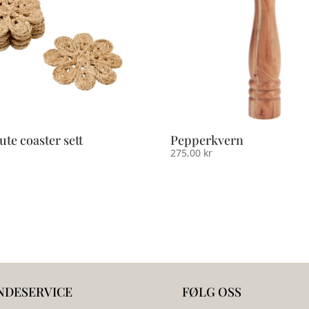
ute coaster sett
Pepperkvern
275,00
kr
NDESERVICE
FØLG OSS