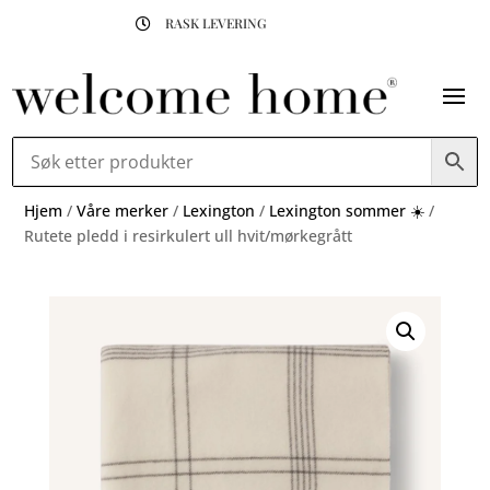
RASK LEVERING

Hjem
/
Våre merker
/
Lexington
/
Lexington sommer ☀️
/
Rutete pledd i resirkulert ull hvit/mørkegrått