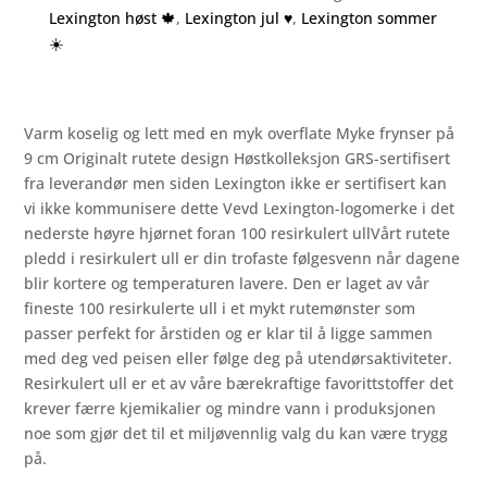
Lexington høst 🍁
,
Lexington jul ♥️
,
Lexington sommer
☀️
Varm koselig og lett med en myk overflate Myke frynser på
9 cm Originalt rutete design Høstkolleksjon GRS-sertifisert
fra leverandør men siden Lexington ikke er sertifisert kan
vi ikke kommunisere dette Vevd Lexington-logomerke i det
nederste høyre hjørnet foran 100 resirkulert ullVårt rutete
pledd i resirkulert ull er din trofaste følgesvenn når dagene
blir kortere og temperaturen lavere. Den er laget av vår
fineste 100 resirkulerte ull i et mykt rutemønster som
passer perfekt for årstiden og er klar til å ligge sammen
med deg ved peisen eller følge deg på utendørsaktiviteter.
Resirkulert ull er et av våre bærekraftige favorittstoffer det
krever færre kjemikalier og mindre vann i produksjonen
noe som gjør det til et miljøvennlig valg du kan være trygg
på.