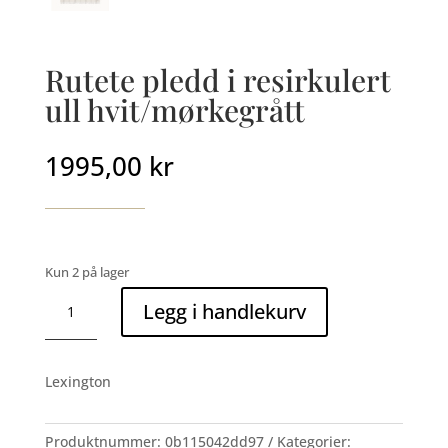
Rutete pledd i resirkulert
ull hvit/mørkegrått
1995,00
kr
Kun 2 på lager
Rutete
Legg i handlekurv
pledd
i
resirkulert
Lexington
ull
hvit/mørkegrått
antall
Produktnummer:
0b115042dd97
Kategorier: