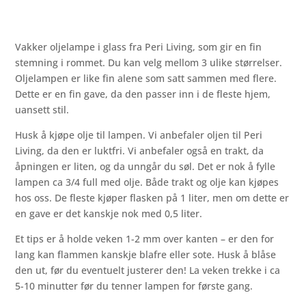
champagne
brass
–
Vakker oljelampe i glass fra Peri Living, som gir en fin
Large
stemning i rommet. Du kan velg mellom 3 ulike størrelser.
antall
Oljelampen er like fin alene som satt sammen med flere.
Dette er en fin gave, da den passer inn i de fleste hjem,
uansett stil.
Husk å kjøpe olje til lampen. Vi anbefaler oljen til Peri
Living, da den er luktfri. Vi anbefaler også en trakt, da
åpningen er liten, og da unngår du søl. Det er nok å fylle
lampen ca 3/4 full med olje. Både trakt og olje kan kjøpes
hos oss. De fleste kjøper flasken på 1 liter, men om dette er
en gave er det kanskje nok med 0,5 liter.
Et tips er å holde veken 1-2 mm over kanten – er den for
lang kan flammen kanskje blafre eller sote. Husk å blåse
den ut, før du eventuelt justerer den! La veken trekke i ca
5-10 minutter før du tenner lampen for første gang.