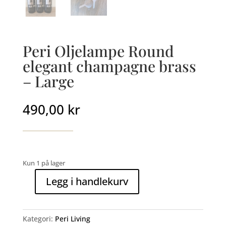
Peri Oljelampe Round
elegant champagne brass
– Large
490,00
kr
Kun 1 på lager
Legg i handlekurv
Peri
Oljelampe
Round
Kategori:
Peri Living
elegant