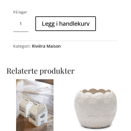
På lager
RM
Legg i handlekurv
Clover
Mini
Tray
antall
Kategori:
Rivièra Maison
Relaterte produkter