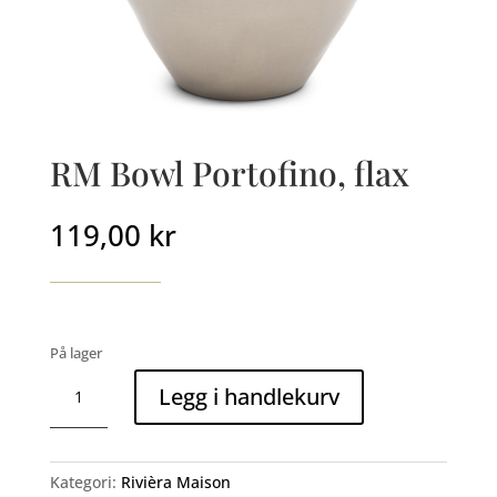
RM Bowl Portofino, flax
119,00
kr
På lager
RM
Legg i handlekurv
Bowl
Portofino,
flax
antall
Kategori:
Rivièra Maison