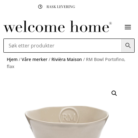
RASK LEVERING

Hjem
/
Våre merker
/
Rivièra Maison
/ RM Bowl Portofino,
flax