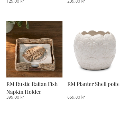
129,00
kr
239,00
kr
RM Rustic Rattan Fish
RM Planter Shell potte
Napkin Holder
399,00
kr
659,00
kr